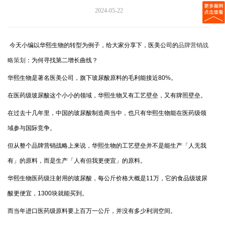
2024-05-22
今天小编以
华熙生物的转型为例子，给大家分享下，医美公司的
品牌营销战
略策划
：为何寻找第二增长曲线？
华熙生物是著名医美公司，旗下玻尿酸原料的毛利能接近80%。
在医药级玻尿酸这个小小的领域，华熙生物又有工艺壁垒，又有牌照壁垒。
在过去十几年里，中国的玻尿酸制造商当中，也只有华熙生物能在医药级领
域参与国际竞争。
但从整个品牌营销战略上来说，华熙生物的工艺壁垒并不是能生产「人无我
有」的原料，而是生产「人有但我更便宜」的原料。
华熙生物医药级注射用的玻尿酸，每公斤价格大概是11万，它的食品级玻尿
酸更便宜，1300块就能买到。
而当年进口医药级原料要上百万一公斤，并没有多少利润空间。