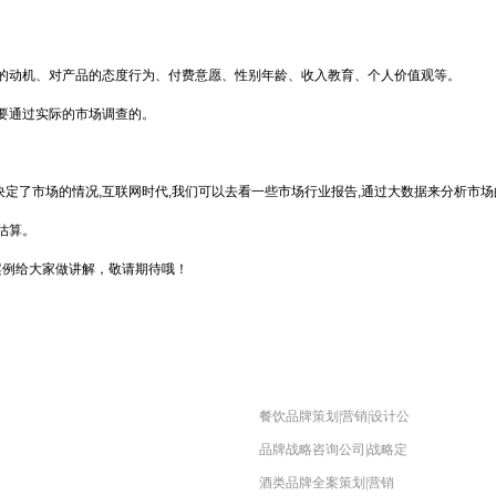
品的动机、对产品的态度行为、付费意愿、性别年龄、收入教育、个人价值观等。
需要通过实际的市场调查的。
决定了市场的情况,互联网时代,我们可以去看一些市场行业报告,通过大数据来分析市
估算。
案例给大家做讲解，敬请期待哦！
餐饮品牌策划|营销|设计公
品牌战略咨询公司|战略定
酒类品牌全案策划|营销