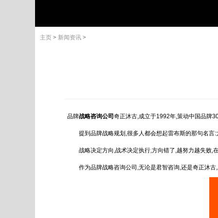
主页
>
新闻资讯
>
品牌
战略咨询公司
奇正沐古
,成立于1992年,策动中国品
提到品牌战略规划,很多人都会想起雷布斯的那句名言
战略决定方向,战术决定执行,方向错了,越努力越失败
作为品牌战略咨询公司,无论是君智咨询,还是奇正沐古