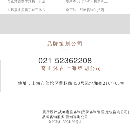
奇正沐古携手涑爽，开启
埃斯杰贝（SGB）携手奇正
东风嘉实多携手奇正沐古
奇正沐古战略咨询助艾迈
品牌策划公司
021-52362208
奇正沐古
上海策划公司
地址：上海市普陀区曹杨路450号绿地和创2104-05室
展厅设计
|
战略定位咨询
|
品牌咨询管理
|
定位咨询公司
|
品牌咨询服务
|
营销咨询公司
沪ICP备13004130号-1