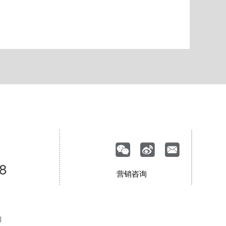
8
营销咨询
司