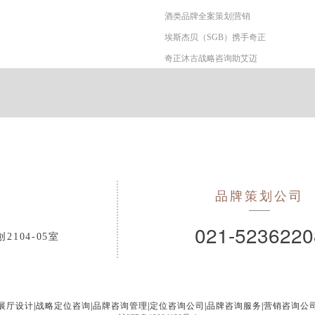
酒类品牌全案策划|营销
埃斯杰贝（SGB）携手奇正
奇正沐古战略咨询助艾迈
品牌策划公司
司
021-5236220
104-05室
展厅设计
|
战略定位咨询
|
品牌咨询管理
|
定位咨询公司
|
品牌咨询服务
|
营销咨询公