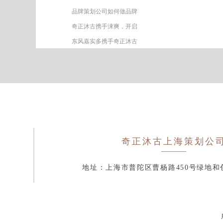
品牌策划公司如何做品牌
奇正沐古携手涑爽，开启
东风嘉实多携手奇正沐古
奇正沐古
上海策划公
地址：上海市普陀区曹杨路450号绿地和创2