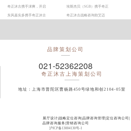
奇正沐古携手涑爽，开启
埃斯杰贝（SGB）携手奇正
东风嘉实多携手奇正沐古
奇正沐古战略咨询助艾迈
品牌策划公司
021-52362208
奇正沐古
上海策划公司
地址：上海市普陀区曹杨路450号绿地和创2104-05室
展厅设计
|
战略定位咨询
|
品牌咨询管理
|
定位咨询公司
|
品牌咨询服务
|
营销咨询公司
沪ICP备13004130号-1