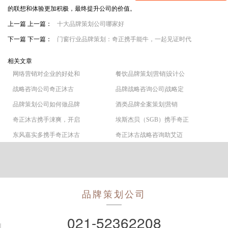
的联想和体验更加积极，最终提升公司的价值。
上一篇 上一篇：
十大品牌策划公司哪家好
下一篇 下一篇：
门窗行业品牌策划：奇正携手能牛，一起见证时代
相关文章
网络营销对企业的好处和
餐饮品牌策划|营销|设计公
战略咨询公司奇正沐古
品牌战略咨询公司|战略定
品牌策划公司如何做品牌
酒类品牌全案策划|营销
奇正沐古携手涑爽，开启
埃斯杰贝（SGB）携手奇正
东风嘉实多携手奇正沐古
奇正沐古战略咨询助艾迈
品牌策划公司
021-52362208