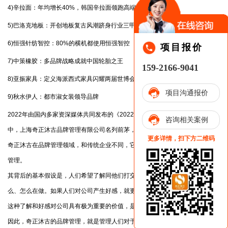
4)辛拉面：年均增长40%，韩国辛拉面领跑高端方便面。
5)巴洛克地板：开创地板复古风潮跻身行业三甲
6)恒强针纺智控：80%的横机都使用恒强智控
项目报价
7)中策橡胶：多品牌战略成就中国轮胎之王
159-2166-9041
8)亚振家具：定义海派西式家具闪耀两届世博会
项目沟通报价
9)秋水伊人：都市淑女装领导品牌
2022年由国内多家资深媒体共同发布的《2022年中国品牌管理公司排名》
咨询相关案例
中，上海奇正沐古品牌管理有限公司名列前茅，再次获冠。
更多详情，扫下方二维码
奇正沐古在品牌管理领域，和传统企业不同，它是将公司整体作为品牌进行
管理。
其背后的基本假设是，人们希望了解同他们打交道的公司，关心它主张什
么、怎么在做。如果人们对公司产生好感，就更愿意同它打交道、做生意。
这种了解和好感对公司具有极为重要的价值，是公司最重要的资产。
因此，奇正沐古的品牌管理，就是管理人们对于公司的感受，使人们对公司