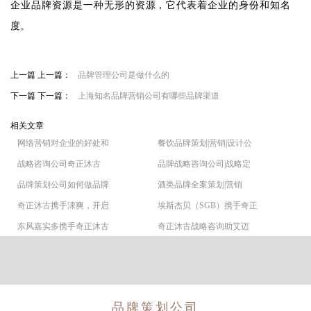
企业品牌资源是一种无形的资源，它代表着企业的身份和知名
度。
上一篇 上一篇：
品牌管理公司是做什么的
下一篇 下一篇：
上海知名品牌营销公司有哪些品牌渠道
相关文章
网络营销对企业的好处和
餐饮品牌策划|营销|设计公
战略咨询公司奇正沐古
品牌战略咨询公司|战略定
品牌策划公司如何做品牌
酒类品牌全案策划|营销
奇正沐古携手涑爽，开启
埃斯杰贝（SGB）携手奇正
东风嘉实多携手奇正沐古
奇正沐古战略咨询助艾迈
品牌策划公司