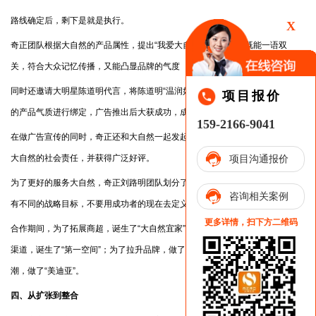
路线确定后，剩下是就是执行。
X
奇正团队根据大自然的产品属性，提出“我爱大自然”的广告语，既能一语双
关，符合大众记忆传播，又能凸显品牌的气度
同时还邀请大明星陈道明代言，将陈道明“温润如玉”的公众形象，和大自然
项目报价
的产品气质进行绑定，广告推出后大获成功，成功给品牌圈粉。
159-2166-9041
在做广告宣传的同时，奇正还和大自然一起发起了种树公益活动，积极彰显
大自然的社会责任，并获得广泛好评。
项目沟通报价
为了更好的服务大自然，奇正刘路明团队划分了不同发展阶段，每个阶段都
咨询相关案例
有不同的战略目标，不要用成功者的现在去定义发展中的自己。
更多详情，扫下方二维码
合作期间，为了拓展商超，诞生了“大自然宜家”；为了扩充强化地板、扩张
渠道，诞生了“第一空间”；为了拉升品牌，做了“德狮堡”；为了跟随巴洛克风
潮，做了“美迪亚”。
四、从扩张到整合