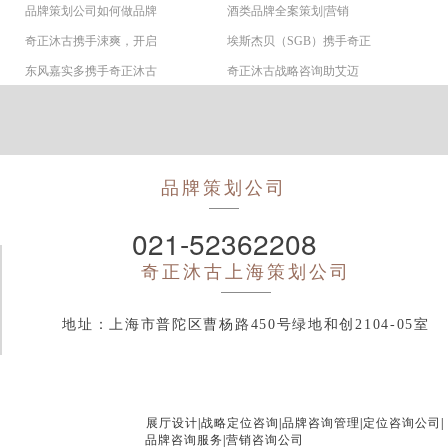
品牌策划公司如何做品牌
酒类品牌全案策划|营销
奇正沐古携手涑爽，开启
埃斯杰贝（SGB）携手奇正
东风嘉实多携手奇正沐古
奇正沐古战略咨询助艾迈
品牌策划公司
021-52362208
奇正沐古
上海策划公司
地址：上海市普陀区曹杨路450号绿地和创2104-05室
展厅设计
|
战略定位咨询
|
品牌咨询管理
|
定位咨询公司
|
品牌咨询服务
|
营销咨询公司