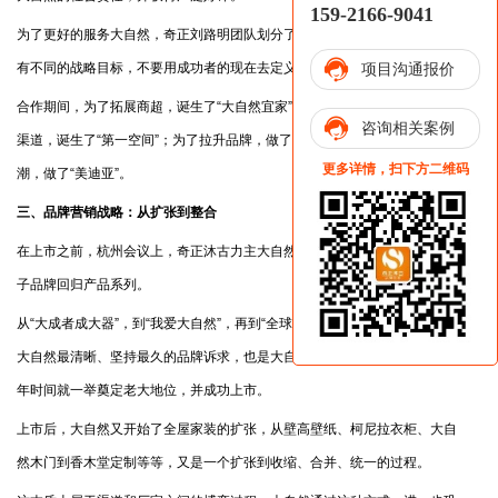
159-2166-9041
为了更好的服务大自然，奇正刘路明团队划分了不同发展阶段，每个阶段都
有不同的战略目标，不要用成功者的现在去定义发展中的自己。
项目沟通报价
合作期间，为了拓展商超，诞生了“大自然宜家”；为了扩充强化地板、扩张
咨询相关案例
渠道，诞生了“第一空间”；为了拉升品牌，做了“德狮堡”；为了跟随巴洛克风
更多详情，扫下方二维码
潮，做了“美迪亚”。
三、品牌营销战略：从扩张到整合
在上市之前，杭州会议上，奇正沐古力主大自然回归“主品牌战略”，逐步将
子品牌回归产品系列。
从“大成者成大器”，到“我爱大自然”，再到“全球品味生活”。“我爱大自然”是
大自然最清晰、坚持最久的品牌诉求，也是大自然发展最为迅速的时期，五
年时间就一举奠定老大地位，并成功上市。
上市后，大自然又开始了全屋家装的扩张，从壁高壁纸、柯尼拉衣柜、大自
然木门到香木堂定制等等，又是一个扩张到收缩、合并、统一的过程。