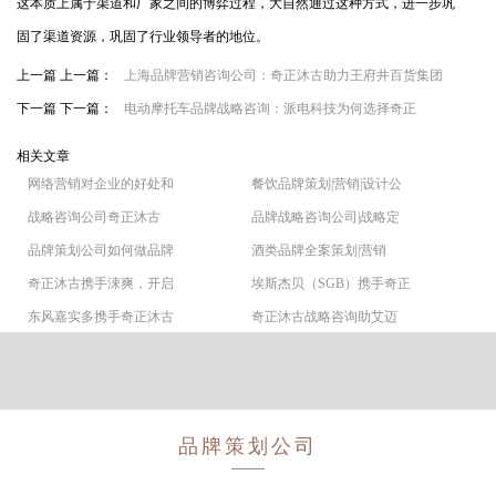
这本质上属于渠道和厂家之间的博弈过程，大自然通过这种方式，进一步巩
固了渠道资源，巩固了行业领导者的地位。
上一篇 上一篇：
上海品牌营销咨询公司：奇正沐古助力王府井百货集团
下一篇 下一篇：
电动摩托车品牌战略咨询：派电科技为何选择奇正
相关文章
网络营销对企业的好处和
餐饮品牌策划|营销|设计公
战略咨询公司奇正沐古
品牌战略咨询公司|战略定
品牌策划公司如何做品牌
酒类品牌全案策划|营销
奇正沐古携手涑爽，开启
埃斯杰贝（SGB）携手奇正
东风嘉实多携手奇正沐古
奇正沐古战略咨询助艾迈
品牌策划公司