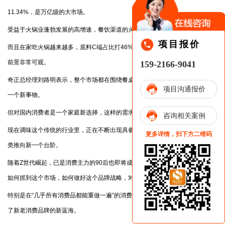
11.34%，是万亿级的大市场。
受益于火锅业蓬勃发展的高增速，餐饮渠道的火锅底料出现倍速增长态势。
项目报价
而且在家吃火锅越来越多，底料C端占比打46%，B端C端纷纷双百亿，未来
前景非常可观。
159-2166-9041
奇正总经理刘路明表示，整个市场都在围绕餐桌上的升级，复合调味料不是
项目沟通报价
一个新事物。
但对国内消费者是一个家庭新选择，这样的需求正在加速当中。
咨询相关案例
现在调味这个传统的行业里，正在不断出现具备新思维的团队，把品牌与品
更多详情，扫下方二维码
类推向新一个台阶。
随着Z世代崛起，已是消费主力的90后也即将成为“厨房主力”和“餐桌主力”，
如何抓到这个市场，如何做好这个品牌战略，对企业以后的发展生死攸关。
特别是在“几乎所有消费品都能重做一遍”的消费升级时代，复合调料似乎成
了新老消费品牌的新蓝海。