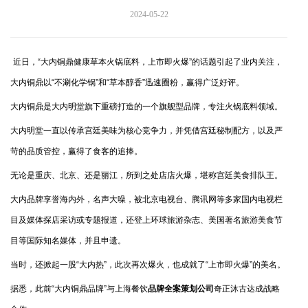
2024-05-22
近日，“大内铜鼎健康草本火锅底料，上市即火爆”的话题引起了业内关注，
大内铜鼎以“不涮化学锅”和“草本醇香”迅速圈粉，赢得广泛好评。
大内铜鼎是大内明堂旗下重磅打造的一个旗舰型品牌，专注火锅底料领域。
大内明堂一直以传承宫廷美味为核心竞争力，并凭借宫廷秘制配方，以及严
苛的品质管控，赢得了食客的追捧。
无论是重庆、北京、还是丽江，所到之处店店火爆，堪称宫廷美食排队王。
大内品牌享誉海内外，名声大噪，被北京电视台、腾讯网等多家国内电视栏
目及媒体探店采访或专题报道，还登上环球旅游杂志、美国著名旅游美食节
目等国际知名媒体，并且申遗。
当时，还掀起一股“大内热”，此次再次爆火，也成就了“上市即火爆”的美名。
据悉，此前“大内铜鼎品牌”与上海餐饮
品牌全案策划公司
奇正沐古达成战略