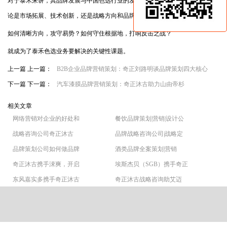
对于泰禾来讲，其品牌发展与中国色选行业的发展相呼应，但上市之后，无
论是市场拓展、技术创新，还是战略方向和品牌推广，均面临极大的挑战。
如何清晰方向，攻守易势？如何守住根据地，打响反击之战？
就成为了泰禾色选业务要解决的关键性课题。
上一篇 上一篇：
B2B企业品牌营销策划：奇正刘路明谈品牌策划四大核心
下一篇 下一篇：
汽车漆膜品牌营销策划：奇正沐古助力山由帝杉
相关文章
网络营销对企业的好处和
餐饮品牌策划|营销|设计公
战略咨询公司奇正沐古
品牌战略咨询公司|战略定
品牌策划公司如何做品牌
酒类品牌全案策划|营销
奇正沐古携手涑爽，开启
埃斯杰贝（SGB）携手奇正
东风嘉实多携手奇正沐古
奇正沐古战略咨询助艾迈