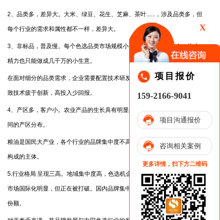
2、品类多，差异大。大米、绿豆、花生、芝麻、茶叶......，涉及品类多，但
X
每个行业的需求和属性都不一样，差异大。
3、非标品，普及慢。每个色选品类市场规模小，厂家投入大量人力、物力、
精力也只能做成几千万的小生意。
项目报价
在面对细分的品类需求，企业需要配置技术研发人员进行攻关。需求分散导
致技术疲于创新，高投入少回报。
159-2166-9041
4、产区多，客户小。农业产品的生长具有明显的地域性，不同的品种有着不
项目沟通报价
同的产区分布。
粮油是国民大产业，各个行业的品牌集中度不高，大量的小企业，仍是市场
咨询相关案例
构成的主体。
更多详情，扫下方二维码
5.行业格局 呈现三高。地域集中度高，色选机企业主要集中在合肥；。高端
市场国际化明显，但正在被打破。国内品牌集中度高，行业四大家占据60%
份额。