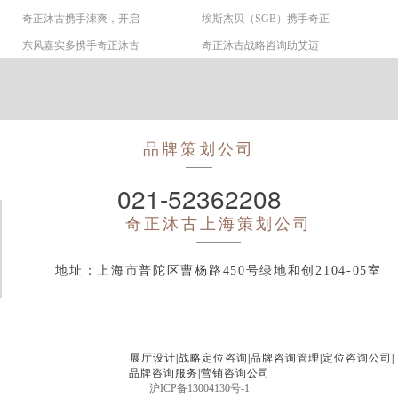
奇正沐古携手涑爽，开启
埃斯杰贝（SGB）携手奇正
东风嘉实多携手奇正沐古
奇正沐古战略咨询助艾迈
品牌策划公司
021-52362208
奇正沐古
上海策划公司
地址：上海市普陀区曹杨路450号绿地和创2104-05室
展厅设计
|
战略定位咨询
|
品牌咨询管理
|
定位咨询公司
|
品牌咨询服务
|
营销咨询公司
沪ICP备13004130号-1