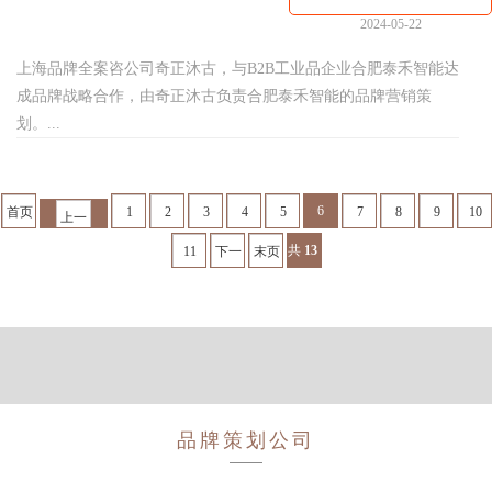
个核心
2024-05-22
上海品牌全案咨公司奇正沐古，与B2B工业品企业合肥泰禾智能达
成品牌战略合作，由奇正沐古负责合肥泰禾智能的品牌营销策
划。...
6
首页
1
2
3
4
5
7
8
9
10
上一
页
共
13
页
100
条
11
下一
末页
页
品牌策划公司