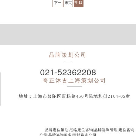
共
13
页
100
条
下一
末页
页
品牌策划公司
021-52362208
奇正沐古
上海策划公司
地址：上海市普陀区曹杨路450号绿地和创2104-05室
品牌定位策划
|
战略定位咨询
|
品牌咨询管理
|
定位咨询
公司
|
品牌咨询服务
|
营销咨询公司